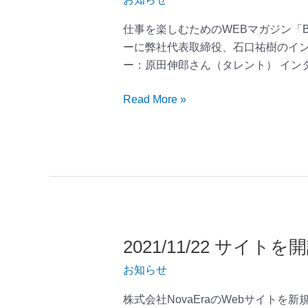
ン
タ
仕事を楽しむためのWEBマガジン「B
ビ
ーに弊社代表取締役、石口祐樹のイン
ュ
ー：原田伸郎さん（タレント） イン
ー
記
Read More »
事
が
掲
載
さ
れ
ま
し
2021/11/22 サイ
2021/11/22
た
サ
お知らせ
イ
ト
株式会社NovaEraのWebサイトを新