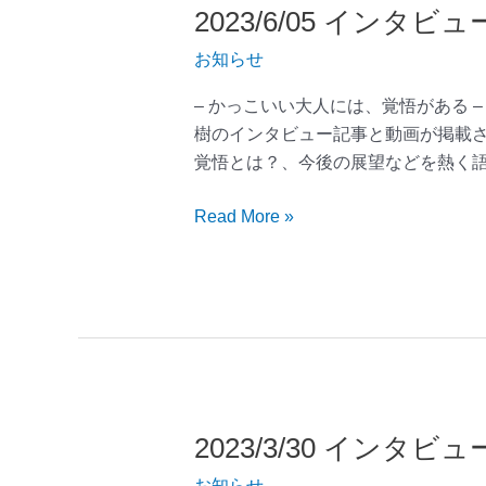
2023/6/05 イン
2023/6/05
イ
お知らせ
ン
タ
– かっこいい大人には、覚悟がある 
ビ
樹のインタビュー記事と動画が掲載さ
ュ
覚悟とは？、今後の展望などを熱く語っ
ー
記
Read More »
事
が
掲
載
さ
れ
ま
し
2023/3/30 イン
2023/3/30
た
イ
お知らせ