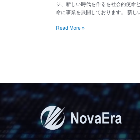
を
ジ、新しい時代を作るを社会的使命
開
命に事業を展開しております。 新しい
設
い
Read More »
た
し
ま
し
た